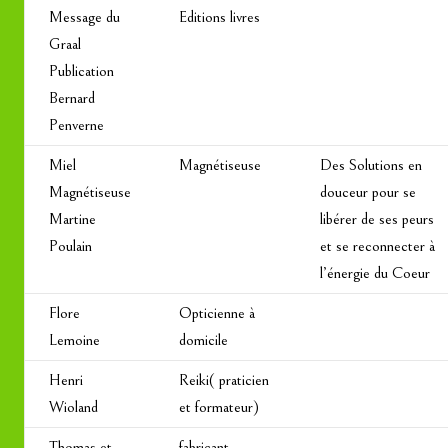
Message du
Editions livres
Graal
Publication
Bernard
Penverne
Miel
Magnétiseuse
Des Solutions en
Magnétiseuse
douceur pour se
Martine
libérer de ses peurs
Poulain
et se reconnecter à
l’énergie du Coeur
Flore
Opticienne à
Lemoine
domicile
Henri
Reiki( praticien
Wioland
et formateur)
Thomas et
fabricant