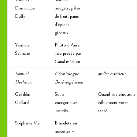
Dominique
nougats, pâtes
Duffy
de fruit, pains
d’épices,
gâteaux
Yasmine
Photo d’Aura
Selmane
interprétée par
Canal médium
Samuel
Géobiologue
atelier extérieur
Deshoux
Bioénergéticien
Géraldin
Soins
Quand vos émotions
Gaillard
énergétiques
influencent votre
intuitifs
santé…
Stéphanie Vié
Bracelets en
noisetier –