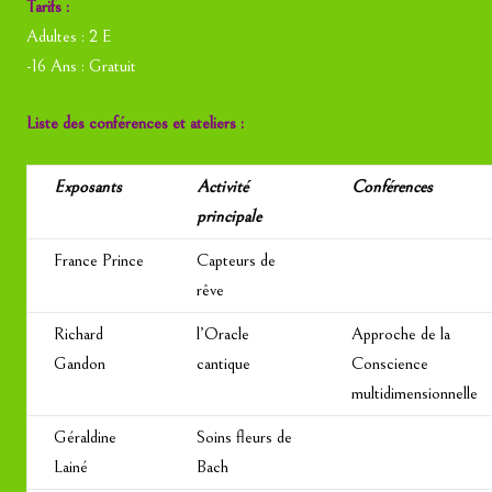
Tarifs :
Adultes : 2 E
-16 Ans : Gratuit
Liste des conférences et ateliers :
Exposants
Activité
Conférences
principale
France Prince
Capteurs de
rêve
Richard
l’Oracle
Approche de la
Gandon
cantique
Conscience
multidimensionnelle
Géraldine
Soins fleurs de
Lainé
Bach