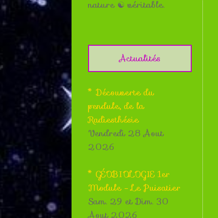
nature ☯ véritable.
Actualités
* Découverte du
pendule, de la
Radiesthésie
Vendredi 28 Aout
2026
* GÉOBIOLOGIE 1er
Module - Le Puisatier
Sam. 29 et Dim. 30
Aout 2026