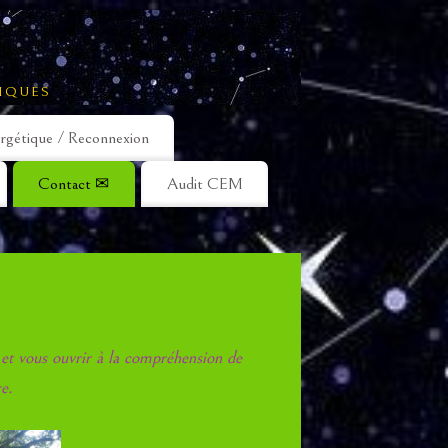
IQUES
rgétique / Reconnexion
Contact ✉
Audit CEM
e et vous ouvrir à la compréhension de
re
.