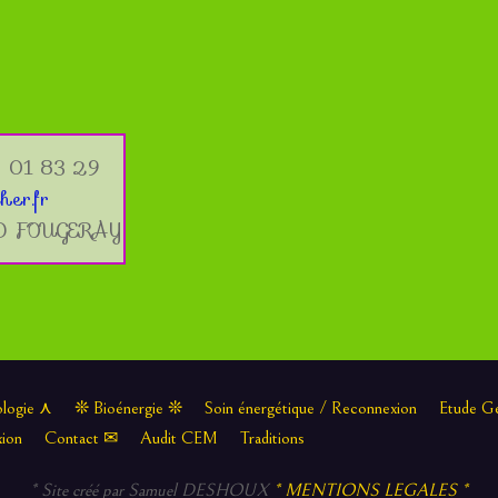
 01 83 29
her.fr
ND FOUGERAY
logie ⋏
❊ Bioénergie ❊
Soin énergétique / Reconnexion
Etude Gé
xion
Contact ✉
Audit CEM
Traditions
* Site créé par Samuel DESHOUX
* MENTIONS LEGALES *