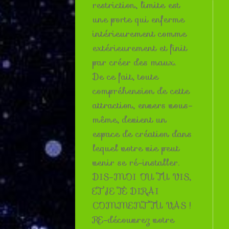
restriction, limite est
une porte qui enferme
intérieurement comme
extérieurement et finit
par créer des maux.
De ce fait, toute
compréhension de cette
attraction, envers vous-
même, devient un
espace de création dans
lequel votre vie peut
venir se ré-installer.
DIS-MOI OU TU VIS,
ET JE TE DIRAI
COMMENT TU VAS !
RE-découvrez votre