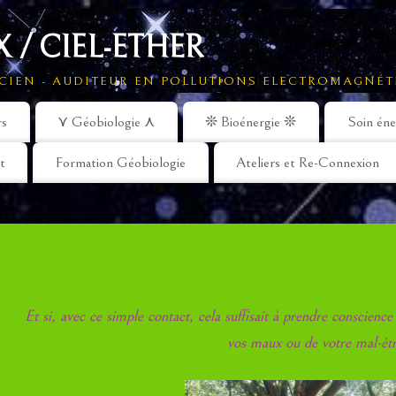
 / CIEL-ETHER
CIEN - AUDITEUR EN POLLUTIONS ELECTROMAGNÉT
rs
⋎ Géobiologie ⋏
❊ Bioénergie ❊
Soin éne
t
Formation Géobiologie
Ateliers et Re-Connexion
Et si, avec ce simple contact, cela suffisait à prendre conscienc
vos maux ou de votre mal-êt