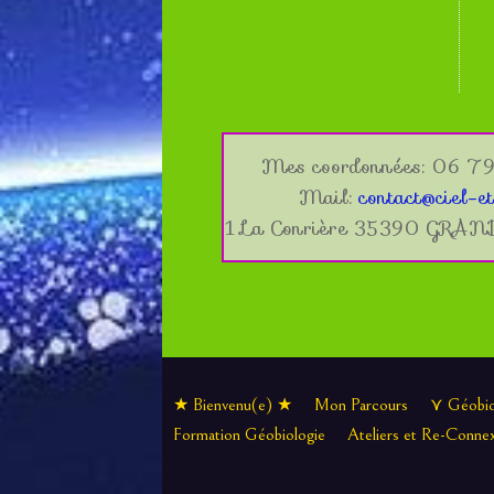
Mes coordonnées: 06 79
Mail:
contact@ciel-et
1 La Conrière 35390 GRA
★ Bienvenu(e) ★
Mon Parcours
⋎ Géobio
Formation Géobiologie
Ateliers et Re-Conne