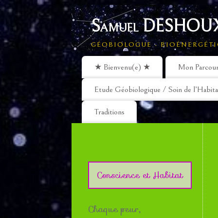
Samuel DESHOUX
GÉOBIOLOGUE - BIOÉNERGÉTI
★ Bienvenu(e) ★
Mon Parcou
Etude Géobiologique / Soin de l’Habita
Traditions
Conscience et Habitat
Chaque peur,