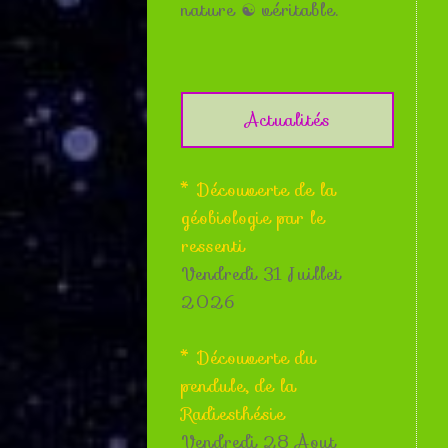
nature ☯ véritable.
Actualités
* Découverte de la
géobiologie par le
ressenti
Vendredi 31 Juillet
2026
* Découverte du
pendule, de la
Radiesthésie
Vendredi 28 Aout