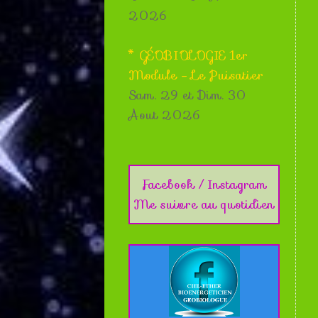
2026
* GÉOBIOLOGIE 1er
Module - Le Puisatier
Sam. 29 et Dim. 30
Aout 2026
Facebook / Instagram
Me suivre au quotidien