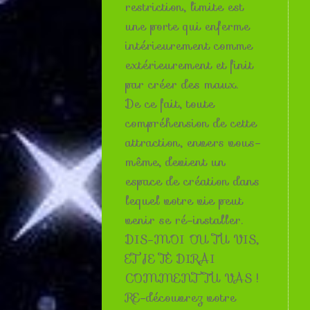
restriction, limite est
une porte qui enferme
intérieurement comme
extérieurement et finit
par créer des maux.
De ce fait, toute
compréhension de cette
attraction, envers vous-
même, devient un
espace de création dans
lequel votre vie peut
venir se ré-installer.
DIS-MOI OU TU VIS,
ET JE TE DIRAI
COMMENT TU VAS !
RE-découvrez votre