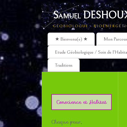
Samuel DESHOUX
GÉOBIOLOGUE - BIOÉNERGÉTI
★ Bienvenu(e) ★
Mon Parcou
Etude Géobiologique / Soin de l’Habita
Traditions
Conscience et Habitat
Chaque peur,