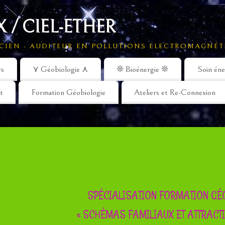
 / CIEL-ETHER
CIEN - AUDITEUR EN POLLUTIONS ELECTROMAGNÉT
rs
⋎ Géobiologie ⋏
❊ Bioénergie ❊
Soin éne
t
Formation Géobiologie
Ateliers et Re-Connexion
SPÉCIALISATION FORMATION GÉO
« SCHÉMAS FAMILIAUX ET ATTRACTI