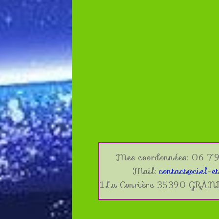
Mes coordonnées: 06 79
Mail:
contact@ciel-et
1 La Conrière 35390 GRA