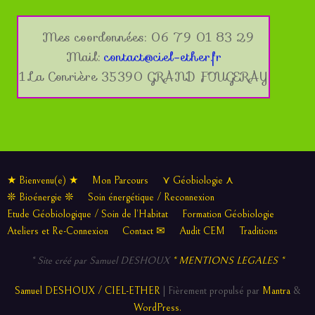
Mes coordonnées: 06 79 01 83 29
Mail:
contact@ciel-ether.fr
1 La Conrière 35390 GRAND FOUGERAY
★ Bienvenu(e) ★
Mon Parcours
⋎ Géobiologie ⋏
❊ Bioénergie ❊
Soin énergétique / Reconnexion
Etude Géobiologique / Soin de l’Habitat
Formation Géobiologie
Ateliers et Re-Connexion
Contact ✉
Audit CEM
Traditions
* Site créé par Samuel DESHOUX
* MENTIONS LEGALES *
Samuel DESHOUX / CIEL-ETHER
| Fièrement propulsé par
Mantra
&
WordPress.