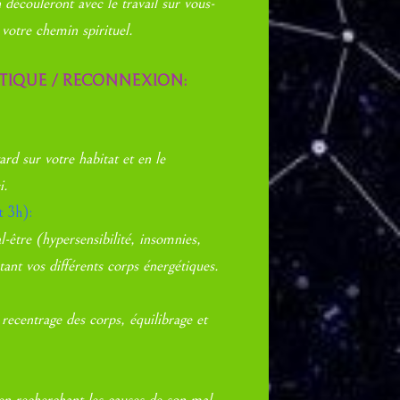
 découleront avec le travail sur vous-
votre chemin spirituel.
TIQUE / RECONNEXION:
rd sur votre habitat et en le
i.
t 3h):
être (hypersensibilité, insomnies,
ant vos différents corps énergétiques.
recentrage des corps, équilibrage et
en recherchant les causes de son mal-