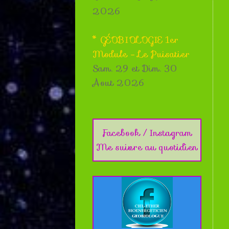
2026
* GÉOBIOLOGIE 1er
Module - Le Puisatier
Sam. 29 et Dim. 30
Aout 2026
Facebook / Instagram
Me suivre au quotidien