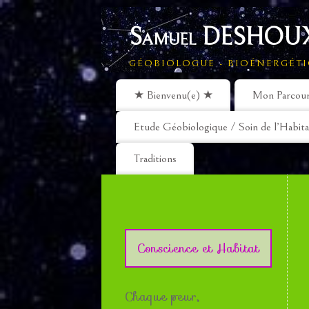
Samuel DESHOUX
GÉOBIOLOGUE - BIOÉNERGÉTI
★ Bienvenu(e) ★
Mon Parcou
Etude Géobiologique / Soin de l’Habita
Traditions
Conscience et Habitat
Chaque peur,