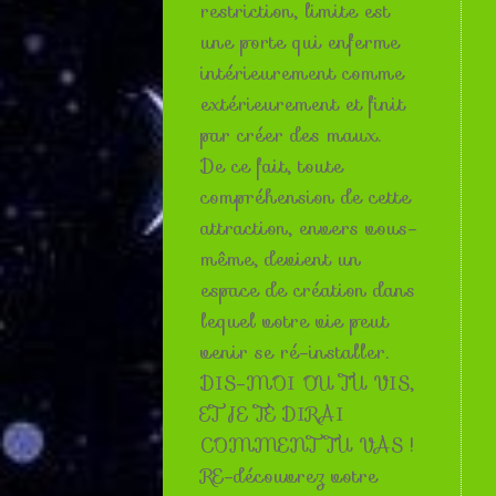
restriction, limite est
une porte qui enferme
intérieurement comme
extérieurement et finit
par créer des maux.
De ce fait, toute
compréhension de cette
attraction, envers vous-
même, devient un
espace de création dans
lequel votre vie peut
venir se ré-installer.
DIS-MOI OU TU VIS,
ET JE TE DIRAI
COMMENT TU VAS !
RE-découvrez votre