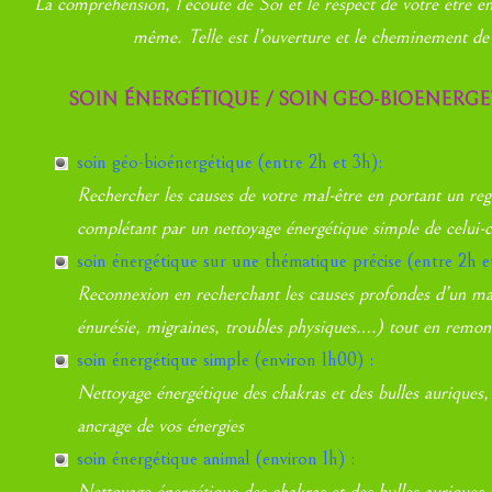
La compréhension, l’écoute de Soi et le respect de votre être en
même. Telle est l’ouverture et le cheminement de 
SOIN ÉNERGÉTIQUE / SOIN GEO-BIOENERGE
soin géo-bioénergétique (entre 2h et 3h):
Rechercher les causes de votre mal-être en portant un rega
complétant par un nettoyage énergétique simple de celui-c
soin énergétique sur une thématique précise (entre 2h e
Reconnexion en recherchant les causes profondes d’un mal-
énurésie, migraines, troubles physiques….) tout en remont
soin énergétique simple (environ 1h00) :
Nettoyage énergétique des chakras et des bulles auriques, 
ancrage de vos énergies
soin énergétique animal (environ 1h) :
Nettoyage énergétique des chakras et des bulles auriques 