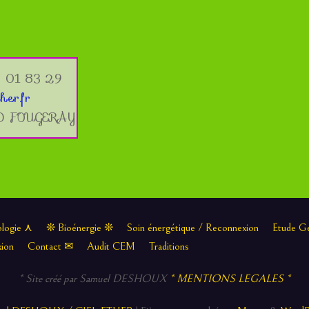
 01 83 29
her.fr
ND FOUGERAY
logie ⋏
❊ Bioénergie ❊
Soin énergétique / Reconnexion
Etude Gé
xion
Contact ✉
Audit CEM
Traditions
* Site créé par Samuel DESHOUX
* MENTIONS LEGALES *