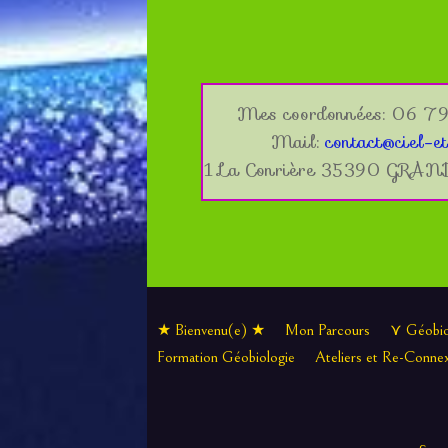
Mes coordonnées: 06 79
Mail:
contact@ciel-et
1 La Conrière 35390 GRA
★ Bienvenu(e) ★
Mon Parcours
⋎ Géobio
Formation Géobiologie
Ateliers et Re-Conne