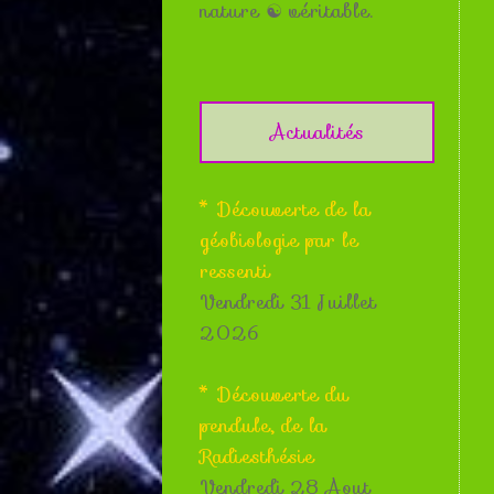
nature ☯ véritable.
Actualités
* Découverte de la
géobiologie par le
ressenti
Vendredi 31 Juillet
2026
* Découverte du
pendule, de la
Radiesthésie
Vendredi 28 Aout