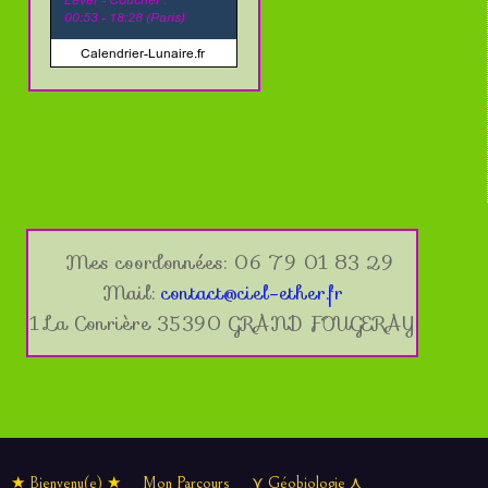
Mes coordonnées: 06 79 01 83 29
Mail:
contact@ciel-ether.fr
1 La Conrière 35390 GRAND FOUGERAY
★ Bienvenu(e) ★
Mon Parcours
⋎ Géobiologie ⋏