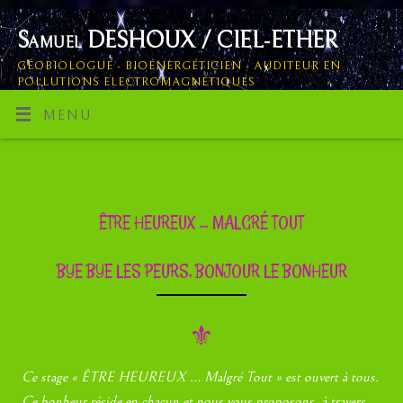
Samuel DESHOUX / CIEL-ETHER
GÉOBIOLOGUE - BIOÉNERGÉTICIEN - AUDITEUR EN
POLLUTIONS ELECTROMAGNÉTIQUES
MENU
ÊTRE HEUREUX … MALGRÉ TOUT
BYE BYE LES PEURS, BONJOUR LE BONHEUR
⚜
Ce stage « ÊTRE HEUREUX … Malgré Tout » est ouvert à tous.
Ce bonheur réside en chacun et nous vous proposons, à travers