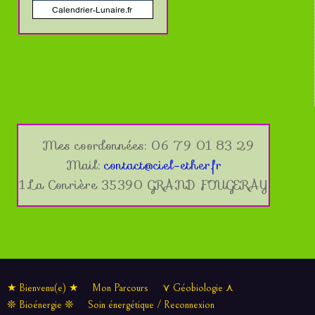
Mes coordonnées: 06 79 01 83 29
Mail:
contact@ciel-ether.fr
1 La Conrière 35390 GRAND FOUGERAY
★ Bienvenu(e) ★
Mon Parcours
⋎ Géobiologie ⋏
❊ Bioénergie ❊
Soin énergétique / Reconnexion