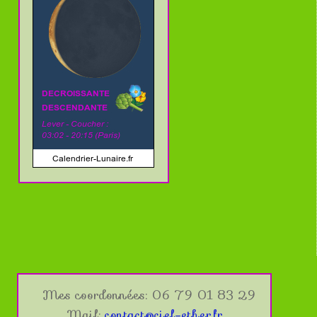
Mes coordonnées: 06 79 01 83 29
Mail:
contact@ciel-ether.fr