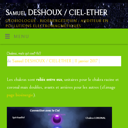
Samuel DESHOUX / CIEL-ETHER
GÉOBIOLOGUE - BIOÉNERGÉTICIEN - AUDITEUR EN
POLLUTIONS ELECTROMAGNÉTIQUES
MENU
Chakras, mais qui sont-ils?
de
Samuel DESHOUX / CIEL-ETHER
|
11 janvier 2017
|
Les chakras sont
reliés entre eux
, unitaires pour le chakra racine et
coronal mais doubles, avants et arrières pour les autres (cf.image
page bioénergie
).