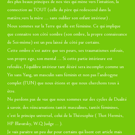
des plus beaux principes de nos vies qui mène vers l’intuition, la
connection au TOUT (celle du père qui redescend dans la
matière,vers la mère …. sans oublier son enfant intérieur) .
Nous sommes sur la Terre qui elle est féminine. Ce qui implique
que connaitre son côté sombre (son ombre, la propre connaissance
de Soi-même) est un peu laissé de côté par certains.
Cette ombre n’est autre que ses peurs, ses traumatismes enfouis,
son propre ego, son mental …. Si cette partie intérieure est
refoulée, l’équilibre intérieur tant désiré sera incomplet comme un
Yin sans Yang, un masculin sans féminin et non pas l’androgyne
complet (l’UN) que nous étions et que nous cherchons tous à
être.
Ne perdons pas de vue que nous sommes sur des cycles de Dualité
à savoir, des réincarnations tantôt masculines, tantôt féminines,
c’est le principe universel, celui de la Théosophie (
Thot Hermès,
HP Blavatsky, W.Q Judge … ).
Je vais paraitre un peu dur pour certains qui lisent cet article mais