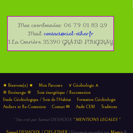
Mes coordonnées: 06 79 01 83 29
Mail:
contact@ciel-ether.fr
1 La Conrière 35390 GRAND FOUGERAY
★ Bienvenu(e) ★
Mon Parcours
⋎ Géobiologie ⋏
❊ Bioénergie ❊
Soin énergétique / Reconnexion
Etude Géobiologique / Soin de l’Habitat
Formation Géobiologie
Ateliers et Re-Connexion
Contact ✉
Audit CEM
Traditions
* Site créé par Samuel DESHOUX
* MENTIONS LEGALES *
Samuel DESHOUX / CIEL-ETHER
| Fièrement propulsé par
Mantra
&