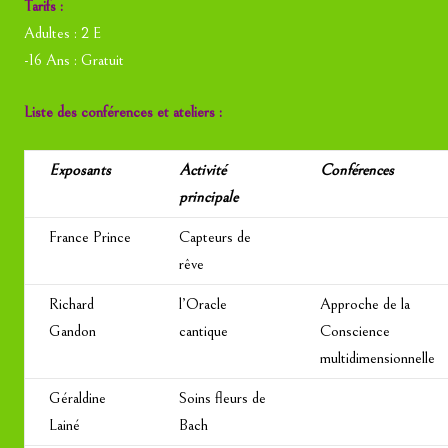
Tarifs :
Adultes : 2 E
-16 Ans : Gratuit
Liste des conférences et ateliers :
Exposants
Activité
Conférences
principale
France Prince
Capteurs de
rêve
Richard
l’Oracle
Approche de la
Gandon
cantique
Conscience
multidimensionnelle
Géraldine
Soins fleurs de
Lainé
Bach