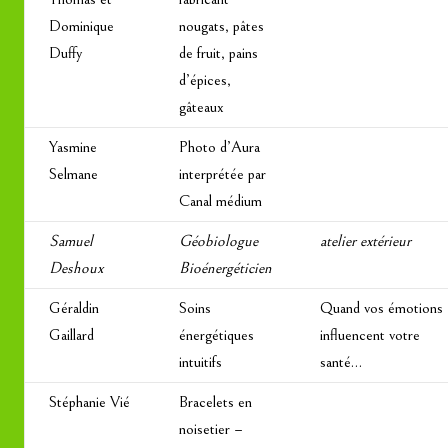
Dominique
nougats, pâtes
Duffy
de fruit, pains
d’épices,
gâteaux
Yasmine
Photo d’Aura
Selmane
interprétée par
Canal médium
Samuel
Géobiologue
atelier extérieur
Deshoux
Bioénergéticien
Géraldin
Soins
Quand vos émotions
Gaillard
énergétiques
influencent votre
intuitifs
santé…
Stéphanie Vié
Bracelets en
noisetier –