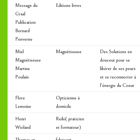
Message du
Editions livres
Graal
Publication
Bernard
Penverne
Miel
Magnétiseuse
Des Solutions en
Magnétiseuse
douceur pour se
Martine
libérer de ses peurs
Poulain
et se reconnecter à
l’énergie du Coeur
Flore
Opticienne à
Lemoine
domicile
Henri
Reiki( praticien
Wioland
et formateur)
Thomas et
fabricant